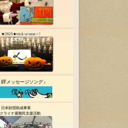
★2025★trick or treat～!
絆
メッセージソング
♪
僕らの道
日本財団助成事業
クライナ避難民支援活動