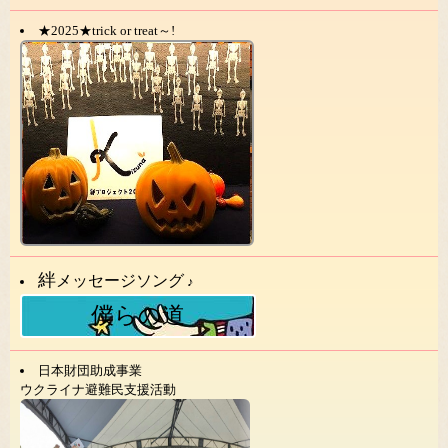
★2025★trick or treat～!
絆
メッセージソング
♪
僕らの道
日本財団助成事業
ウクライナ避難民支援活動